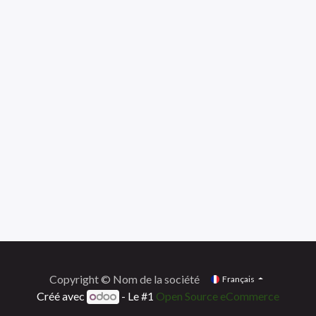
Copyright © Nom de la société
Français
Créé avec
- Le #1
Open Source eCommerce