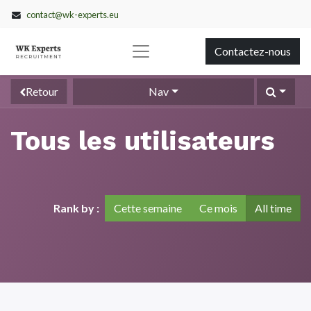
contact@wk-experts.eu
Contactez-nous
Retour
Nav
Tous les utilisateurs
Rank by :
Cette semaine
Ce mois
All time