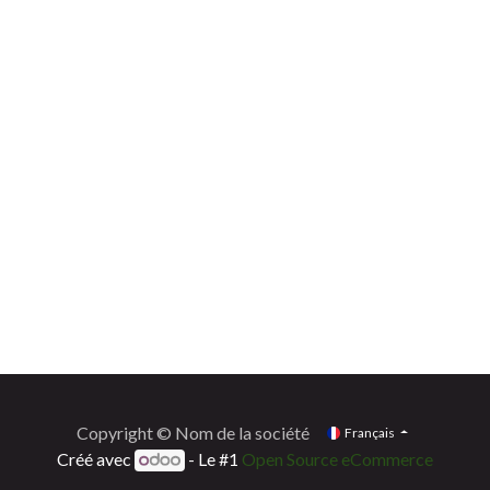
Copyright © Nom de la société
Français
Créé avec
- Le #1
Open Source eCommerce